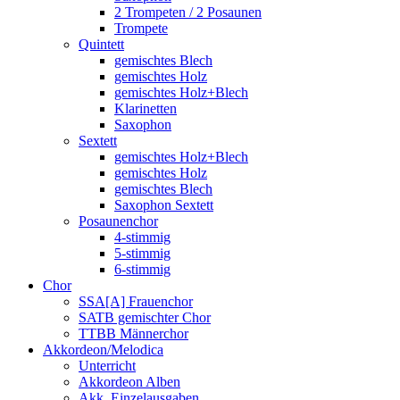
2 Trompeten / 2 Posaunen
Trompete
Quintett
gemischtes Blech
gemischtes Holz
gemischtes Holz+Blech
Klarinetten
Saxophon
Sextett
gemischtes Holz+Blech
gemischtes Holz
gemischtes Blech
Saxophon Sextett
Posaunenchor
4-stimmig
5-stimmig
6-stimmig
Chor
SSA[A] Frauenchor
SATB gemischter Chor
TTBB Männerchor
Akkordeon/Melodica
Unterricht
Akkordeon Alben
Akk. Einzelausgaben