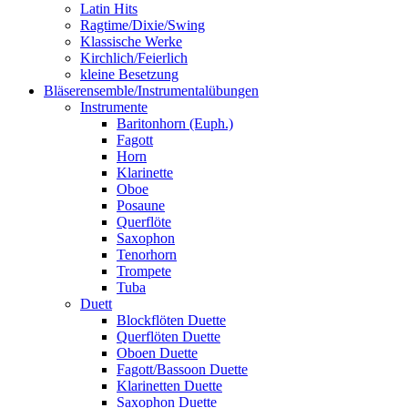
Latin Hits
Ragtime/Dixie/Swing
Klassische Werke
Kirchlich/Feierlich
kleine Besetzung
Bläserensemble/Instrumentalübungen
Instrumente
Baritonhorn (Euph.)
Fagott
Horn
Klarinette
Oboe
Posaune
Querflöte
Saxophon
Tenorhorn
Trompete
Tuba
Duett
Blockflöten Duette
Querflöten Duette
Oboen Duette
Fagott/Bassoon Duette
Klarinetten Duette
Saxophon Duette