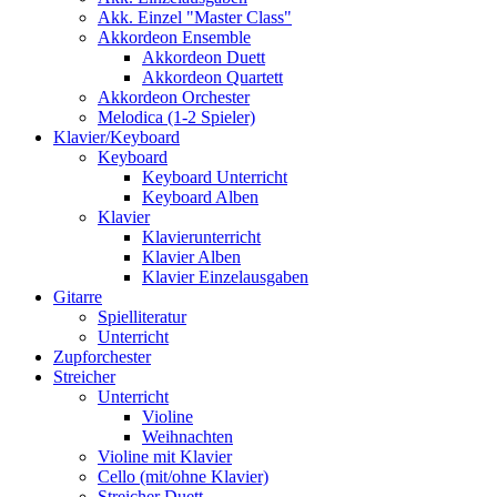
Akk. Einzel "Master Class"
Akkordeon Ensemble
Akkordeon Duett
Akkordeon Quartett
Akkordeon Orchester
Melodica (1-2 Spieler)
Klavier/Keyboard
Keyboard
Keyboard Unterricht
Keyboard Alben
Klavier
Klavierunterricht
Klavier Alben
Klavier Einzelausgaben
Gitarre
Spielliteratur
Unterricht
Zupforchester
Streicher
Unterricht
Violine
Weihnachten
Violine mit Klavier
Cello (mit/ohne Klavier)
Streicher Duett