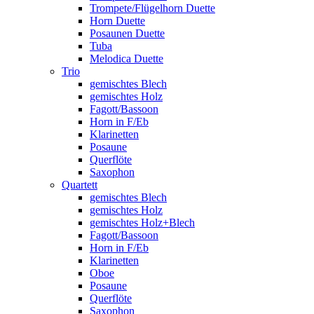
Trompete/Flügelhorn Duette
Horn Duette
Posaunen Duette
Tuba
Melodica Duette
Trio
gemischtes Blech
gemischtes Holz
Fagott/Bassoon
Horn in F/Eb
Klarinetten
Posaune
Querflöte
Saxophon
Quartett
gemischtes Blech
gemischtes Holz
gemischtes Holz+Blech
Fagott/Bassoon
Horn in F/Eb
Klarinetten
Oboe
Posaune
Querflöte
Saxophon