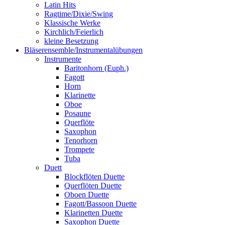
Latin Hits
Ragtime/Dixie/Swing
Klassische Werke
Kirchlich/Feierlich
kleine Besetzung
Bläserensemble/Instrumentalübungen
Instrumente
Baritonhorn (Euph.)
Fagott
Horn
Klarinette
Oboe
Posaune
Querflöte
Saxophon
Tenorhorn
Trompete
Tuba
Duett
Blockflöten Duette
Querflöten Duette
Oboen Duette
Fagott/Bassoon Duette
Klarinetten Duette
Saxophon Duette