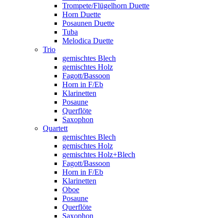
Trompete/Flügelhorn Duette
Horn Duette
Posaunen Duette
Tuba
Melodica Duette
Trio
gemischtes Blech
gemischtes Holz
Fagott/Bassoon
Horn in F/Eb
Klarinetten
Posaune
Querflöte
Saxophon
Quartett
gemischtes Blech
gemischtes Holz
gemischtes Holz+Blech
Fagott/Bassoon
Horn in F/Eb
Klarinetten
Oboe
Posaune
Querflöte
Saxophon