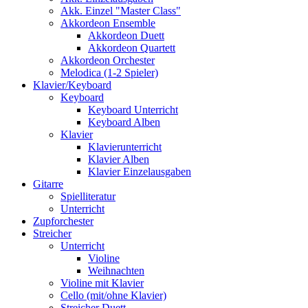
Akk. Einzel "Master Class"
Akkordeon Ensemble
Akkordeon Duett
Akkordeon Quartett
Akkordeon Orchester
Melodica (1-2 Spieler)
Klavier/Keyboard
Keyboard
Keyboard Unterricht
Keyboard Alben
Klavier
Klavierunterricht
Klavier Alben
Klavier Einzelausgaben
Gitarre
Spielliteratur
Unterricht
Zupforchester
Streicher
Unterricht
Violine
Weihnachten
Violine mit Klavier
Cello (mit/ohne Klavier)
Streicher Duett