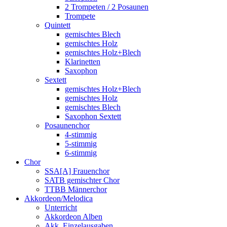
2 Trompeten / 2 Posaunen
Trompete
Quintett
gemischtes Blech
gemischtes Holz
gemischtes Holz+Blech
Klarinetten
Saxophon
Sextett
gemischtes Holz+Blech
gemischtes Holz
gemischtes Blech
Saxophon Sextett
Posaunenchor
4-stimmig
5-stimmig
6-stimmig
Chor
SSA[A] Frauenchor
SATB gemischter Chor
TTBB Männerchor
Akkordeon/Melodica
Unterricht
Akkordeon Alben
Akk. Einzelausgaben