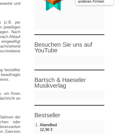
gewertet und
 (z.B. per
n jeweiligen
ragen. Nach
 nach Ablauf
eingewilligt
Besuchen Sie uns auf
nachstehend
YouTube
eschriebene
g bestellter
beauftragte
Bartsch & Haeseler
ienst.
Musikverlag
en, um Ihnen
Nachricht an
Bestseller
 Rahmen der
chen- oder
Abendlied
teressanten
12,90 €
sen Zwecken