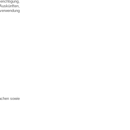
richtigung,
Auskünften,
enverwendung
rachen sowie