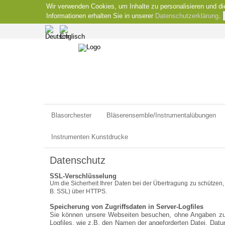
Wir verwenden Cookies, um Inhalte zu personalisieren und di
Informationen erhalten Sie in unserer
Datenschutzerklärung
.
Blasorchester
Bläserensemble/Instrumentalübungen
Instrumenten Kunstdrucke
Datenschutz
SSL-Verschlüsselung
Um die Sicherheit Ihrer Daten bei der Übertragung zu schützen
B. SSL) über HTTPS.
Speicherung von Zugriffsdaten in Server-Logfiles
Sie können unsere Webseiten besuchen, ohne Angaben zu I
Logfiles, wie z.B. den Namen der angeforderten Datei, Dat