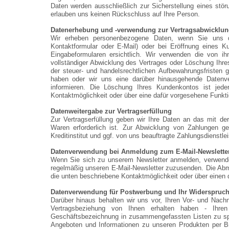
Daten werden ausschließlich zur Sicherstellung eines stö
erlauben uns keinen Rückschluss auf Ihre Person.
Datenerhebung und -verwendung zur Vertragsabwicklun
Wir erheben personenbezogene Daten, wenn Sie uns d
Kontaktformular oder E-Mail) oder bei Eröffnung eines Ku
Eingabeformularen ersichtlich. Wir verwenden die von ih
vollständiger Abwicklung des Vertrages oder Löschung Ihr
der steuer- und handelsrechtlichen Aufbewahrungsfristen ge
haben oder wir uns eine darüber hinausgehende Datenver
informieren. Die Löschung Ihres Kundenkontos ist jed
Kontaktmöglichkeit oder über eine dafür vorgesehene Funkt
Datenweitergabe zur Vertragserfüllung
Zur Vertragserfüllung geben wir Ihre Daten an das mit der
Waren erforderlich ist. Zur Abwicklung von Zahlungen ge
Kreditinstitut und ggf. von uns beauftragte Zahlungsdienstl
Datenverwendung bei Anmeldung zum E-Mail-Newslette
Wenn Sie sich zu unserem Newsletter anmelden, verwenden 
regelmäßig unseren E-Mail-Newsletter zuzusenden. Die Abm
die unten beschriebene Kontaktmöglichkeit oder über einen 
Datenverwendung für Postwerbung und Ihr Widerspruch
Darüber hinaus behalten wir uns vor, Ihren Vor- und Nach
Vertragsbeziehung von Ihnen erhalten haben - Ihren
Geschäftsbezeichnung in zusammengefassten Listen zu sp
Angeboten und Informationen zu unseren Produkten per B