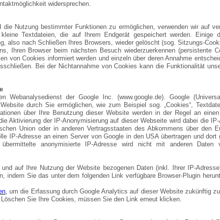
ontaktmöglichkeit widersprechen.
d die Nutzung bestimmter Funktionen zu ermöglichen, verwenden wir auf ve
kleine Textdateien, die auf Ihrem Endgerät gespeichert werden. Einige 
, also nach Schließen Ihres Browsers, wieder gelöscht (sog. Sitzungs-Cook
ns, Ihren Browser beim nächsten Besuch wiederzuerkennen (persistente Co
zen von Cookies informiert werden und einzeln über deren Annahme entschei
sschließen. Bei der Nichtannahme von Cookies kann die Funktionalität uns
e
nen Webanalysedienst der Google Inc. (www.google.de). Google (Universal
ebsite durch Sie ermöglichen, wie zum Beispiel sog. „Cookies“, Textdatei
ationen über Ihre Benutzung dieser Website werden in der Regel an einen
ie Aktivierung der IP-Anonymisierung auf dieser Webseite wird dabei die IP
päischen Union oder in anderen Vertragsstaaten des Abkommens über den E
olle IP-Adresse an einen Server von Google in den USA übertragen und dort 
bermittelte anonymisierte IP-Adresse wird nicht mit anderen Daten 
und auf Ihre Nutzung der Website bezogenen Daten (inkl. Ihrer IP-Adresse
rn, indem Sie das unter dem folgenden Link verfügbare Browser-Plugin herun
en,
um die Erfassung durch Google Analytics auf dieser Website zukünftig zu
 Löschen Sie Ihre Cookies, müssen Sie den Link erneut klicken.