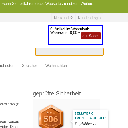
, wenn Sie fortfahren diese Webseite zu nutzen. Weitere
Neukunde?
Kunden Login
0
Artikel im Warenkorb
Warenwert:
0,00 €
Zur Kasse
rchester
Streicher
Weihnachten
geprüfte Sicherheit
verfahren (z.
ten Server-
vider. Diese