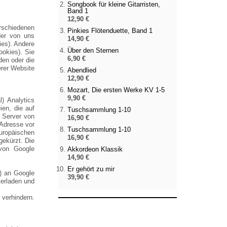
Songbook für kleine Gitarristen,
Band 1
12,90 €
rschiedenen
Pinkies Flötenduette, Band 1
der von uns
14,90 €
ies). Andere
Über den Sternen
okies). Sie
6,90 €
den oder die
erer Website
Abendlied
12,90 €
Mozart, Die ersten Werke KV 1-5
9,90 €
) Analytics
en, die auf
Tuschsammlung 1-10
 Server von
16,90 €
-Adresse vor
Tuschsammlung 1-10
uropäischen
16,90 €
gekürzt. Die
von Google
Akkordeon Klassik
14,90 €
Er gehört zu mir
) an Google
39,90 €
terladen und
 verhindern.