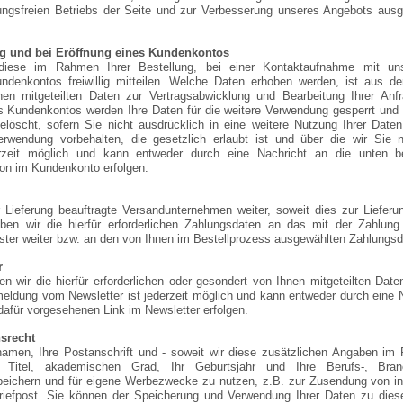
rungsfreien Betriebs der Seite und zur Verbesserung unseres Angebots aus
g und bei Eröffnung eines Kundenkontos
iese im Rahmen Ihrer Bestellung, bei einer Kontaktaufnahme mit uns
ndenkontos freiwillig mitteilen. Welche Daten erhoben werden, ist aus de
nen mitgeteilten Daten zur Vertragsabwicklung und Bearbeitung Ihrer Anf
es Kundenkontos werden Ihre Daten für die weitere Verwendung gesperrt und
löscht, sofern Sie nicht ausdrücklich in eine weitere Nutzung Ihrer Daten 
wendung vorbehalten, die gesetzlich erlaubt ist und über die wir Sie 
erzeit möglich und kann entweder durch eine Nachricht an die unten b
ion im Kundenkonto erfolgen.
 Lieferung beauftragte Versandunternehmen weiter, soweit dies zur Lieferun
ben wir die hierfür erforderlichen Zahlungsdaten an das mit der Zahlung 
eister weiter bzw. an den von Ihnen im Bestellprozess ausgewählten Zahlungsd
r
wir die hierfür erforderlichen oder gesondert von Ihnen mitgeteilten Dat
eldung vom Newsletter ist jederzeit möglich und kann entweder durch eine 
dafür vorgesehenen Link im Newsletter erfolgen.
srecht
namen, Ihre Postanschrift und - soweit wir diese zusätzlichen Angaben im
 Titel, akademischen Grad, Ihr Geburtsjahr und Ihre Berufs-, Bran
eichern und für eigene Werbezwecke zu nutzen, z.B. zur Zusendung von in
riefpost. Sie können der Speicherung und Verwendung Ihrer Daten zu die