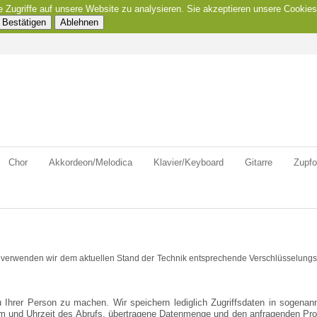
e Zugriffe auf unsere Website zu analysieren. Sie akzeptieren unsere Cookies
Bestätigen
Ablehnen
Chor
Akkordeon/Melodica
Klavier/Keyboard
Gitarre
Zupfo
, verwenden wir dem aktuellen Stand der Technik entsprechende Verschlüsselungs
hrer Person zu machen. Wir speichern lediglich Zugriffsdaten in sogenann
um und Uhrzeit des Abrufs, übertragene Datenmenge und den anfragenden Pro