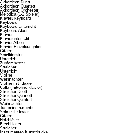
Akkordeon Duett
Akkordeon Quartett
Akkordeon Orchester
Melodica (1-2 Spieler)
Klavier/Keyboard
Keyboard
Keyboard Unterricht
Keyboard Alben
Klavier
Klavierunterricht
Klavier Alben
Klavier Einzelausgaben
Gitarre
Spielliteratur
Unterricht
Zupforchester
Streicher
Unterricht
Violine
Weihnachten
Violine mit Klavier
Cello (mit/ohne Klavier)
Streicher Duett
Streicher Quartett
Streicher Quintett
Weihnachten
Tasteninstrumente
Solo mit Klavier
Gitarre
Holzbläser
Blechbläser
Streicher
Instrumenten Kunstdrucke