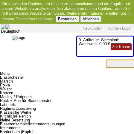
Wir verwenden Cookies, um Inhalte zu personalisieren und die Zugriffe auf
unsere Website zu analysieren. Sie akzeptieren unsere Cookies, wenn Sie
fortfahren diese Webseite zu nutzen. Weitere Informationen erhalten Sie in
unserer
Datenschutzerklärung
.
Bestätigen
Ablehnen
Neukunde?
Kunden Login
0
Artikel im Warenkorb
Warenwert:
0,00 €
Zur Kasse
Menu
Blasorchester
Marsch
Polka
Walzer
Konzert
Medley / Potpourri
Rock + Pop für Blasorchester
Latin Hits
Ragtime/Dixie/Swing
Klassische Werke
Kirchlich/Feierlich
kleine Besetzung
Bläserensemble/Instrumentalübungen
Instrumente
Baritonhorn (Euph.)