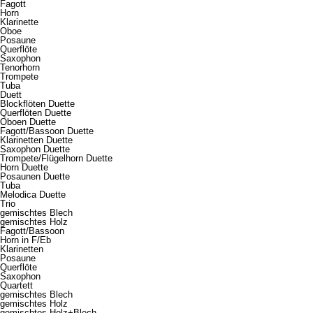
Fagott
Horn
Klarinette
Oboe
Posaune
Querflöte
Saxophon
Tenorhorn
Trompete
Tuba
Duett
Blockflöten Duette
Querflöten Duette
Oboen Duette
Fagott/Bassoon Duette
Klarinetten Duette
Saxophon Duette
Trompete/Flügelhorn Duette
Horn Duette
Posaunen Duette
Tuba
Melodica Duette
Trio
gemischtes Blech
gemischtes Holz
Fagott/Bassoon
Horn in F/Eb
Klarinetten
Posaune
Querflöte
Saxophon
Quartett
gemischtes Blech
gemischtes Holz
gemischtes Holz+Blech