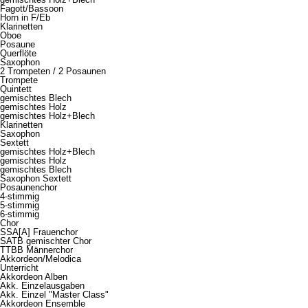
Fagott/Bassoon
Horn in F/Eb
Klarinetten
Oboe
Posaune
Querflöte
Saxophon
2 Trompeten / 2 Posaunen
Trompete
Quintett
gemischtes Blech
gemischtes Holz
gemischtes Holz+Blech
Klarinetten
Saxophon
Sextett
gemischtes Holz+Blech
gemischtes Holz
gemischtes Blech
Saxophon Sextett
Posaunenchor
4-stimmig
5-stimmig
6-stimmig
Chor
SSA[A] Frauenchor
SATB gemischter Chor
TTBB Männerchor
Akkordeon/Melodica
Unterricht
Akkordeon Alben
Akk. Einzelausgaben
Akk. Einzel "Master Class"
Akkordeon Ensemble