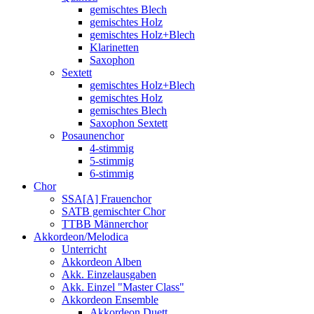
gemischtes Blech
gemischtes Holz
gemischtes Holz+Blech
Klarinetten
Saxophon
Sextett
gemischtes Holz+Blech
gemischtes Holz
gemischtes Blech
Saxophon Sextett
Posaunenchor
4-stimmig
5-stimmig
6-stimmig
Chor
SSA[A] Frauenchor
SATB gemischter Chor
TTBB Männerchor
Akkordeon/Melodica
Unterricht
Akkordeon Alben
Akk. Einzelausgaben
Akk. Einzel "Master Class"
Akkordeon Ensemble
Akkordeon Duett