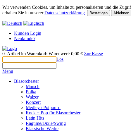
Wir verwenden Cookies, um Inhalte zu personalisieren und die Zugriff
erhalten Sie in unserer
Datenschutzerklärung
.
Bestätigen
Ablehnen
Kunden Login
Neukunde?
0
Artikel im Warenkorb
Warenwert:
0,00 €
Zur Kasse
Los
Menu
Blasorchester
Marsch
Polka
Walzer
Konzert
Medley / Potpourri
Rock + Pop für Blasorchester
Latin Hits
Ragtime/Dixie/Swing
Klassische Werke