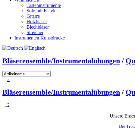
Tasteninstrumente
Solo mit Klavier
Gitarre
Holzbläser
Blechbläser
Streicher
Instrumenten Kunstdrucke
Bläserensemble/Instrumentalübungen
/
Qu
1
2
Bläserensemble/Instrumentalübungen
/
Qu
1
2
Unsere Ensem
Die Trom