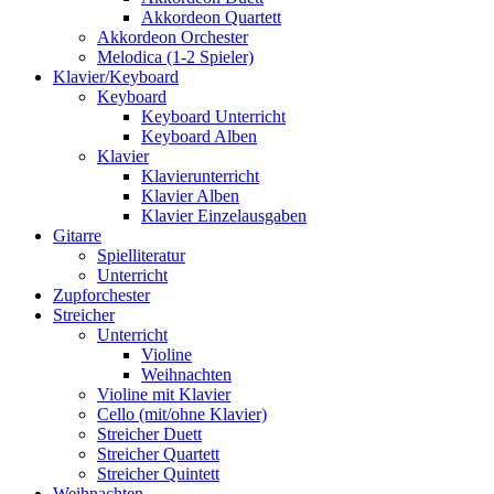
Akkordeon Quartett
Akkordeon Orchester
Melodica (1-2 Spieler)
Klavier/Keyboard
Keyboard
Keyboard Unterricht
Keyboard Alben
Klavier
Klavierunterricht
Klavier Alben
Klavier Einzelausgaben
Gitarre
Spielliteratur
Unterricht
Zupforchester
Streicher
Unterricht
Violine
Weihnachten
Violine mit Klavier
Cello (mit/ohne Klavier)
Streicher Duett
Streicher Quartett
Streicher Quintett
Weihnachten