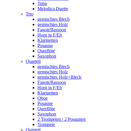
Tuba
Melodica Duette
Trio
gemischtes Blech
gemischtes Holz
Fagott/Bassoon
Horn in F/Eb
Klarinetten
Posaune
Querflöte
Saxophon
Quartett
gemischtes Blech
gemischtes Holz
gemischtes Holz+Blech
Fagott/Bassoon
Horn in F/Eb
Klarinetten
Oboe
Posaune
Querflöte
Saxophon
2 Trompeten / 2 Posaunen
Trompete
Quintett