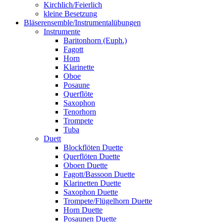
Kirchlich/Feierlich
kleine Besetzung
Bläserensemble/Instrumentalübungen
Instrumente
Baritonhorn (Euph.)
Fagott
Horn
Klarinette
Oboe
Posaune
Querflöte
Saxophon
Tenorhorn
Trompete
Tuba
Duett
Blockflöten Duette
Querflöten Duette
Oboen Duette
Fagott/Bassoon Duette
Klarinetten Duette
Saxophon Duette
Trompete/Flügelhorn Duette
Horn Duette
Posaunen Duette