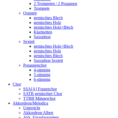
2 Trompeten / 2 Posaunen
Trompete
Quintett
gemischtes Blech
gemischtes Holz
gemischtes Holz+Blech
Klarinetten
Saxophon
Sextett
gemischtes Holz+Blech
gemischtes Holz
gemischtes Blech
Saxophon Sextett
Posaunenchor
4-stimmig
5-stimmig
6-stimmig
Chor
SSA[A] Frauenchor
SATB gemischter Chor
TTBB Männerchor
Akkordeon/Melodica
Unterricht
Akkordeon Alben
Akk. Einzelausgaben