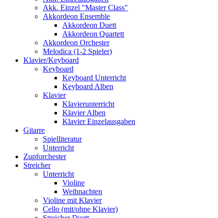
Akk. Einzel "Master Class"
Akkordeon Ensemble
Akkordeon Duett
Akkordeon Quartett
Akkordeon Orchester
Melodica (1-2 Spieler)
Klavier/Keyboard
Keyboard
Keyboard Unterricht
Keyboard Alben
Klavier
Klavierunterricht
Klavier Alben
Klavier Einzelausgaben
Gitarre
Spielliteratur
Unterricht
Zupforchester
Streicher
Unterricht
Violine
Weihnachten
Violine mit Klavier
Cello (mit/ohne Klavier)
Streicher Duett