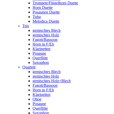
Trompete/Flügelhorn Duette
Horn Duette
Posaunen Duette
Tuba
Melodica Duette
Trio
gemischtes Blech
gemischtes Holz
Fagott/Bassoon
Horn in F/Eb
Klarinetten
Posaune
Querflöte
Saxophon
Quartett
gemischtes Blech
gemischtes Holz
gemischtes Holz+Blech
Fagott/Bassoon
Horn in F/Eb
Klarinetten
Oboe
Posaune
Querflöte
Saxophon