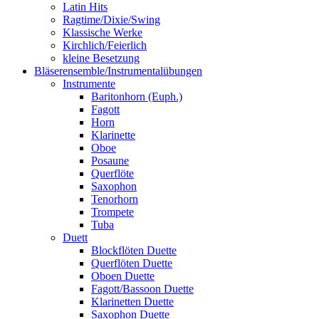
Latin Hits
Ragtime/Dixie/Swing
Klassische Werke
Kirchlich/Feierlich
kleine Besetzung
Bläserensemble/Instrumentalübungen
Instrumente
Baritonhorn (Euph.)
Fagott
Horn
Klarinette
Oboe
Posaune
Querflöte
Saxophon
Tenorhorn
Trompete
Tuba
Duett
Blockflöten Duette
Querflöten Duette
Oboen Duette
Fagott/Bassoon Duette
Klarinetten Duette
Saxophon Duette