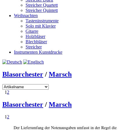
Streicher Quartett
Streicher Quintett
Weihnachten
Tasteninstrumente
Solo mit Klavier
Gitarre
Holzbläser
Blechbläser
Streicher
Instrumenten Kunstdrucke
Blasorchester
/
Marsch
1
2
Blasorchester
/
Marsch
1
2
Der Lieferumfang der Notenausgaben umfasst in der Regel die